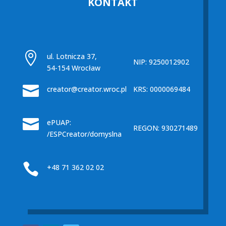
KONTAKT

ul. Lotnicza 37,
NIP: 9250012902
54-154 Wrocław

creator@creator.wroc.pl
KRS: 0000069484

ePUAP:
REGON: 930271489
/ESPCreator/domyslna

+48 71 362 02 02