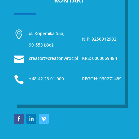
KONTAKT

ul. Kopernika 55a,
NIP: 9250012902
90-553 Łódź

creator@creator.wroc.pl
KRS: 0000069484

+48 42 23 01 000
REGON: 930271489