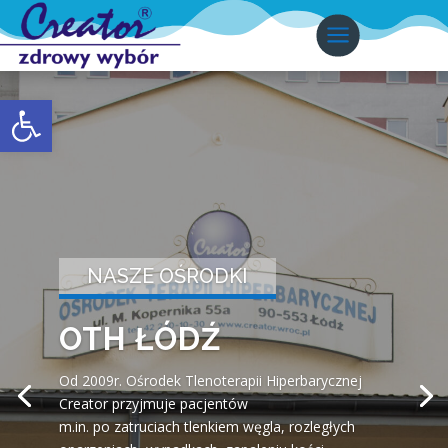
Otwórz pasek narzędzi
NASZE OŚRODKI
OTH ŁÓDŹ
Od 2009r. Ośrodek Tlenoterapii Hiperbarycznej
Creator przyjmuje pacjentów
m.in. po zatruciach tle
nkiem węgla, rozległych