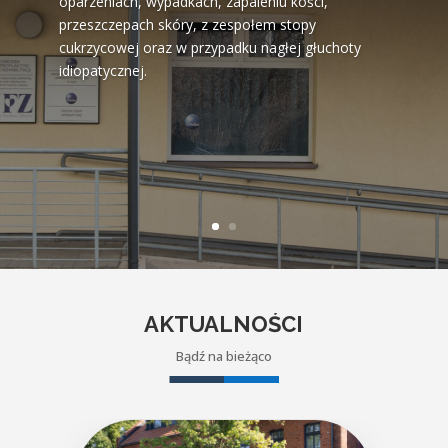
oparzeniach, wypadkach, zapaleniu kości,
nkiem węgla, rozległych
przeszczepach skóry, z zespołem stopy
oparzeniach, wypadkach, zapaleniu kości,
cukrzycowej oraz w przypadku nagłej głuchoty
przeszczepach skóry, z zespołem stopy
idiopatycznej.
cukrzycowej oraz w przypadku nagłej głuchoty
idiopatycznej.
AKTUALNOŚCI
Bądź na bieżąco