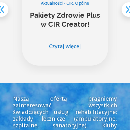
Aktualności - CIR
,
Ogólne
i
Pakiety Zdrowie Plus
w CIR Creator!
Czytaj więcej
Naszą ofertą pragniemy
zainteresować wszystkich
świadczących usługi rehabilitacyjne:
zakłady lecznicze (ambulatoryjne,
szpitalne, sanatoryjne), kluby