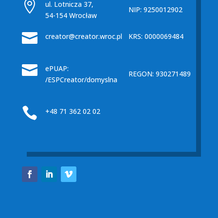

ul. Lotnicza 37,
NIP: 9250012902
54-154 Wrocław

creator@creator.wroc.pl
KRS: 0000069484

ePUAP:
REGON: 930271489
/ESPCreator/domyslna

+48 71 362 02 02