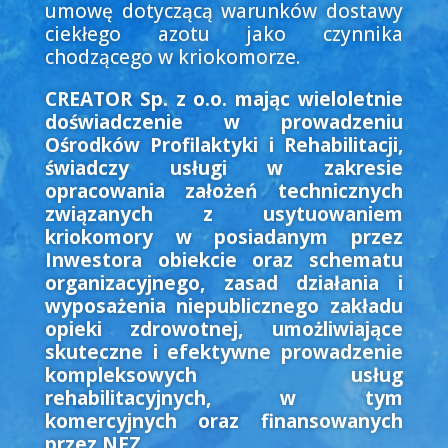
umowę dotyczącą warunków dostawy
ciekłego azotu jako czynnika
chodzącego w kriokomorze.
CREATOR Sp. z o.o. mając wieloletnie
doświadczenie w prowadzeniu
Ośrodków Profilaktyki i Rehabilitacji,
świadczy usługi w zakresie
opracowania założeń technicznych
związanych z usytuowaniem
kriokomory w posiadanym przez
Inwestora obiekcie oraz schematu
organizacyjnego, zasad działania i
wyposażenia niepublicznego zakładu
opieki zdrowotnej, umożliwiające
skuteczne i efektywne prowadzenie
kompleksowych usług
rehabilitacyjnych, w tym
komercyjnych oraz finansowanych
przez NFZ