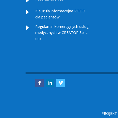
E
E
Klauzula informacyjna RODO
dla pacjentów
E
Regulamin komercyjnych usług
medycznych w CREATOR Sp. z
o.o.
PROJEKT 