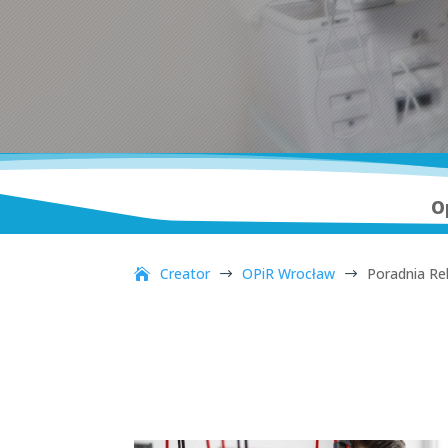
O
Creator
OPiR Wrocław
Poradnia Reh
$
$