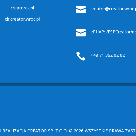
creatorek.pl

creator@creator.wroc.
cir.creator.wroc.pl

ePUAP: /ESPCreator/d

+48 71 362 02 02
I REALIZACJA
CREATOR SP. Z O.O.
© 2026 WSZYSTKIE PRAWA ZAS