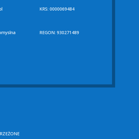
pl
KRS: 0000069484
omyslna
REGON: 930271489
TRZEŻONE