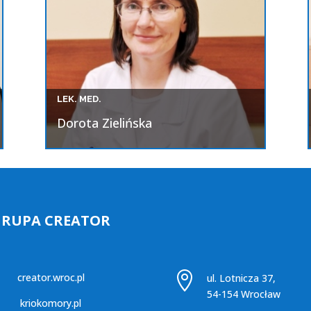
LEK. MED.
Dorota Zielińska
GRUPA CREATOR

creator.wroc.pl
ul. Lotnicza 37,
54-154 Wrocław
kriokomory.pl