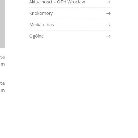
Aktualności – OTH Wrocław
Kriokomory
Media o nas
Ogólne
ita
ium
ita
ium