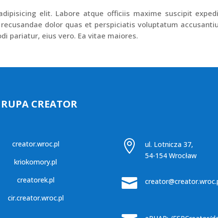
ipisicing elit. Labore atque officiis maxime suscipit exped
 recusandae dolor quas et perspiciatis voluptatum accusant
di pariatur, eius vero. Ea vitae maiores.
GRUPA CREATOR

creator.wroc.pl
ul. Lotnicza 37,
54-154 Wrocław
kriokomory.pl
creatorek.pl

creator@creator.wroc.
cir.creator.wroc.pl