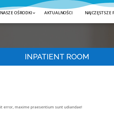
NASZE OŚRODKI
AKTUALNOŚCI
NAJCZĘSTSZE 
INPATIENT ROOM
it error, maxime praesentium sunt udiandae!