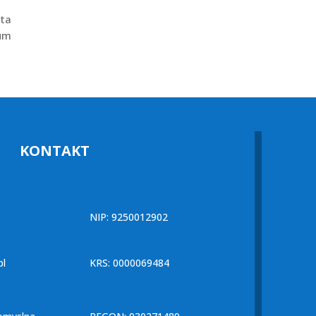
ita
ium
KONTAKT
NIP: 9250012902
pl
KRS: 0000069484