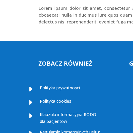
Lorem ipsum dolor sit amet, consectetur ad
obcaecati nulla in ducimus iure quos quam
delectus nisi reprehenderit, eveniet fuga mo
ZOBACZ RÓWNIEŻ
E
Polityka prywatności
E
Polityka cookies
E
Klauzula informacyjna RODO
dla pacjentów
Regulamin komercyjnych usług