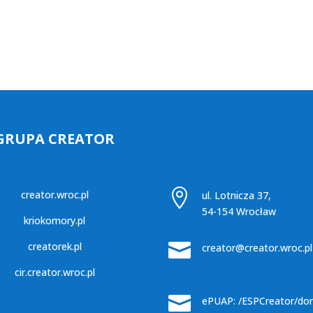
GRUPA CREATOR

creator.wroc.pl
ul. Lotnicza 37,
54-154 Wrocław
kriokomory.pl

creatorek.pl
creator@creator.wroc.pl
cir.creator.wroc.pl

ePUAP: /ESPCreator/do