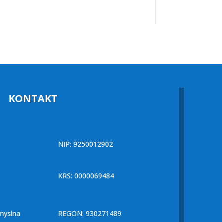
KONTAKT
NIP: 9250012902
KRS: 0000069484
myslna
REGON: 930271489