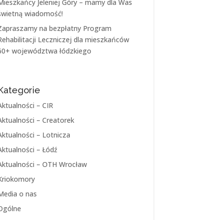
Mieszkańcy Jeleniej Góry – mamy dla Was
świetną wiadomość!
Zapraszamy na bezpłatny Program
Rehabilitacji Leczniczej dla mieszkańców
60+ województwa łódzkiego
Kategorie
Aktualności – CIR
Aktualności – Creatorek
Aktualności – Lotnicza
Aktualności – Łódź
Aktualności – OTH Wrocław
Kriokomory
Media o nas
Ogólne