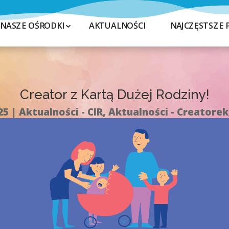
NASZE OŚRODKI
AKTUALNOŚCI
NAJCZĘSTSZE 
Creator z Kartą Dużej Rodziny!
25
Aktualności - CIR
,
Aktualności - Creatorek