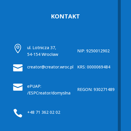
KONTAKT

ul. Lotnicza 37,
NIP: 9250012902
54-154 Wrocław

creator@creator.wroc.pl
KRS: 0000069484

ePUAP:
REGON: 930271489
/ESPCreator/domyslna

+48 71 362 02 02