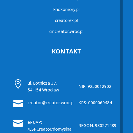
kriokomory.pl
creatorek.pl
cir.creator.wroc.pl
KONTAKT

ul. Lotnicza 37,
NIP: 9250012902
54-154 Wrocław

creator@creator.wroc.pl
KRS: 0000069484

ePUAP:
REGON: 930271489
/ESPCreator/domyslna