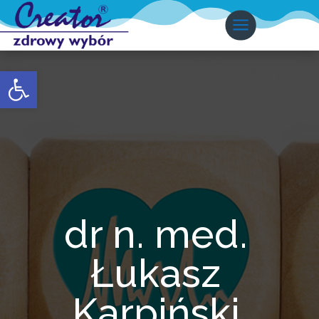
Otwórz pasek narzędzi
dr n. med.
Łukasz
Karpiński