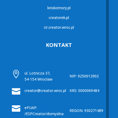
kriokomory.pl
creatorek.pl
cir.creator.wroc.pl
KONTAKT

ul. Lotnicza 37,
NIP: 9250012902
54-154 Wrocław

creator@creator.wroc.pl
KRS: 0000069484

ePUAP:
REGON: 930271489
/ESPCreator/domyslna