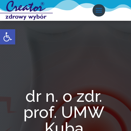
Otwórz pasek narzędzi
dr n. o zdr.
prof. UMW
Kuba