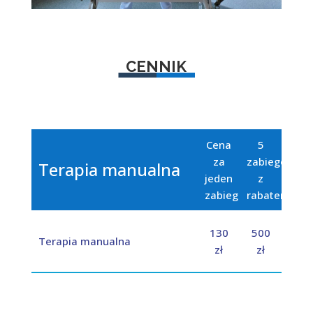
CENNIK
Cena
5
za
zabiegów
Terapia manualna
jeden
z
zabieg
rabatem
130
500
Terapia manualna
zł
zł