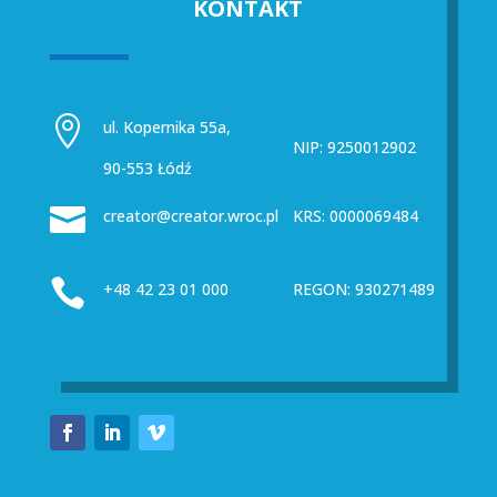
KONTAKT

ul. Kopernika 55a,
NIP: 9250012902
90-553 Łódź

creator@creator.wroc.pl
KRS: 0000069484

+48 42 23 01 000
REGON: 930271489