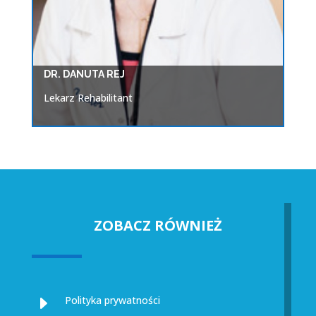
DR. DANUTA REJ
Lekarz Rehabilitant
Przyjmuje w ramach Poradni Rehabilitacyjnej
oraz Ośrodka Dziennej Rehabilitacji.
ZOBACZ RÓWNIEŻ
E
Polityka prywatności