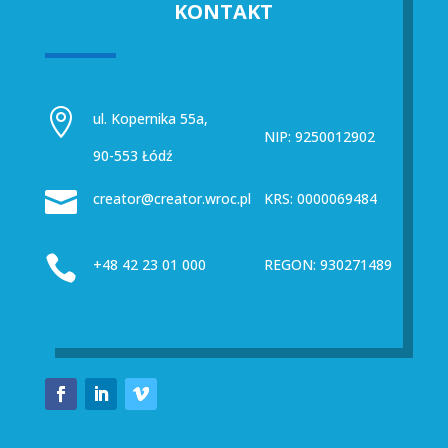
KONTAKT

ul. Kopernika 55a,
NIP: 9250012902
90-553 Łódź

creator@creator.wroc.pl
KRS: 0000069484

+48 42 23 01 000
REGON: 930271489