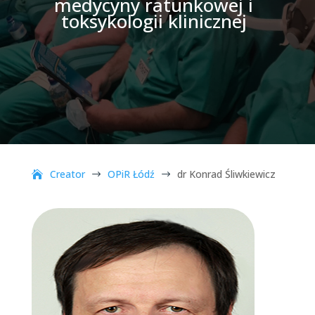
medycyny ratunkowej i
toksykologii klinicznej
Creator
OPiR Łódź
dr Konrad Śliwkiewicz
$
$