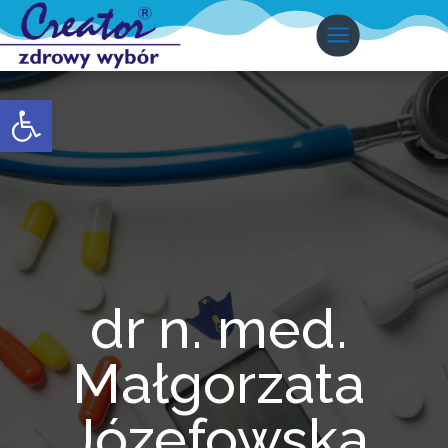
Otwórz pasek narzędzi
dr n. med.
Małgorzata
Józefowska