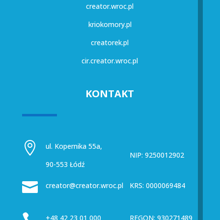
creator.wroc.pl
kriokomory.pl
creatorek.pl
cir.creator.wroc.pl
KONTAKT

ul. Kopernika 55a,
NIP: 9250012902
90-553 Łódź

creator@creator.wroc.pl
KRS: 0000069484

+48 42 23 01 000
REGON: 930271489