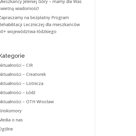
Mieszkańcy Jeleniej Góry – mamy dla Was
świetną wiadomość!
Zapraszamy na bezpłatny Program
Rehabilitacji Leczniczej dla mieszkańców
60+ województwa łódzkiego
Kategorie
Aktualności – CIR
Aktualności – Creatorek
Aktualności – Lotnicza
Aktualności – Łódź
Aktualności – OTH Wrocław
Kriokomory
Media o nas
Ogólne