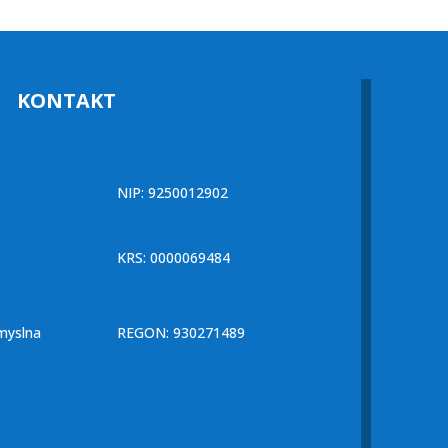
KONTAKT
NIP: 9250012902
KRS: 0000069484
myslna
REGON: 930271489