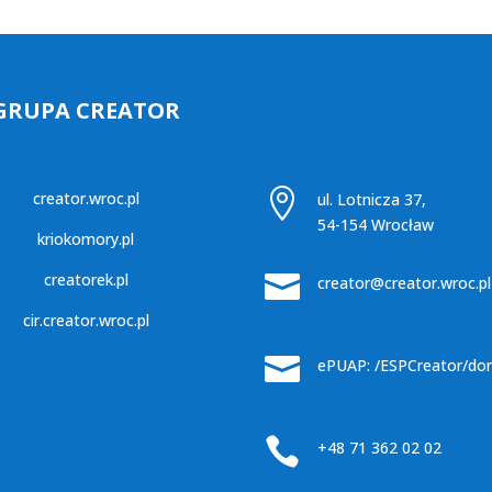
GRUPA CREATOR

creator.wroc.pl
ul. Lotnicza 37,
54-154 Wrocław
kriokomory.pl

creatorek.pl
creator@creator.wroc.pl
cir.creator.wroc.pl

ePUAP: /ESPCreator/do

+48 71 362 02 02