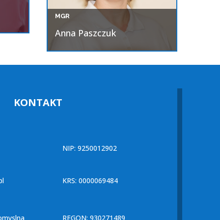
MGR
Anna Paszczuk
KONTAKT
NIP: 9250012902
pl
KRS: 0000069484
omyslna
REGON: 930271489