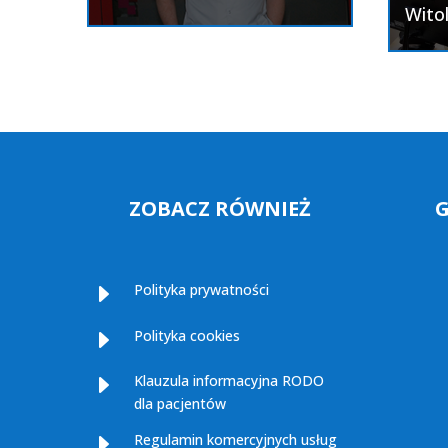
Witol
ZOBACZ RÓWNIEŻ
E
Polityka prywatności
E
Polityka cookies
E
Klauzula informacyjna RODO
dla pacjentów
E
Regulamin komercyjnych usług