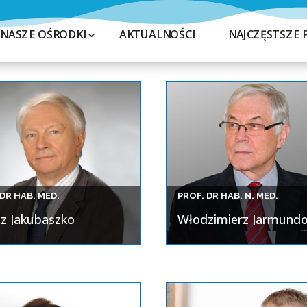
NASZE OŚRODKI
AKTUALNOŚCI
NAJCZĘSTSZE 
 DR HAB. MED.
PROF. DR HAB. N. MED.
sz Jakubaszko
Włodzimierz Jarmundo