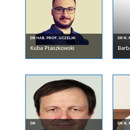
DR N. 
DR HAB. PROF. UCZELNI
Barb
Kuba Ptaszkowski
DR
DR N. 