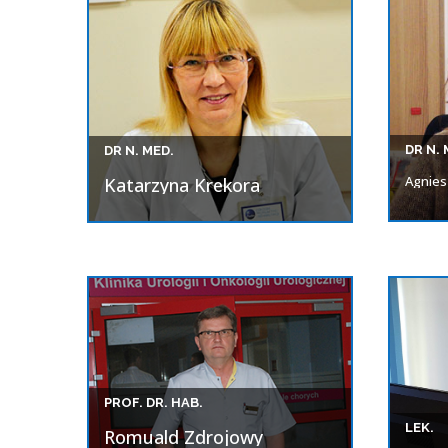
DR N. 
DR N. MED.
Agnies
Katarzyna Krekora
PROF. DR. HAB.
LEK.
Romuald Zdrojowy