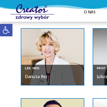
O NAS
Otwórz pasek narzędzi
LEK. MED.
PROF.
Danuta Rej
Juliu