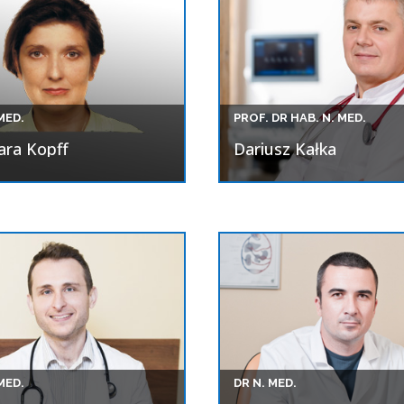
MED.
PROF. DR HAB. N. MED.
ara Kopff
Dariusz Kałka
MED.
DR N. MED.