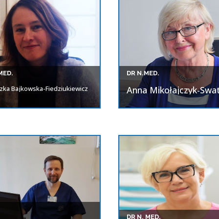
MED.
DR N.MED.
zka Bajkowska-Fiedziukiewicz
Anna Mikołajczyk-Swa
DR N. MED.