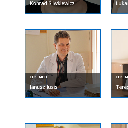
Konrad Śliwkiewicz
Łuka
Porad
LEK. MED.
LEK. M
Janusz Jusis
Tere