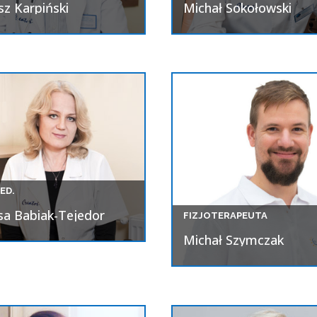
sz Karpiński
Michał Sokołowski
nia Kardiologiczna
ED.
sa Babiak-Tejedor
FIZJOTERAPEUTA
Michał Szymczak