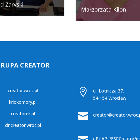
d Żaryski
Małgorzata Kilon
GRUPA CREATOR

creator.wroc.pl
ul. Lotnicza 37,
54-154 Wrocław
kriokomory.pl
creatorek.pl

creator@creator.wroc.
cir.creator.wroc.pl

ePUAP: /ESPCreator/d