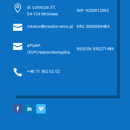

ul. Lotnicza 37,
NIP: 9250012902
54-154 Wrocław

creator@creator.wroc.pl
KRS: 0000069484

ePUAP:
REGON: 930271489
/ESPCreator/domyslna

+48 71 362 02 02