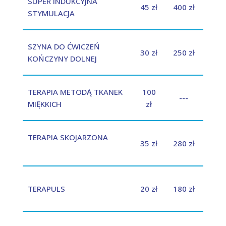
SUPER INDUKCYJNA
45 zł
400 zł
STYMULACJA
SZYNA DO ĆWICZEŃ
30 zł
250 zł
KOŃCZYNY DOLNEJ
TERAPIA METODĄ TKANEK
100
---
MIĘKKICH
zł
TERAPIA SKOJARZONA
35 zł
280 zł
TERAPULS
20 zł
180 zł