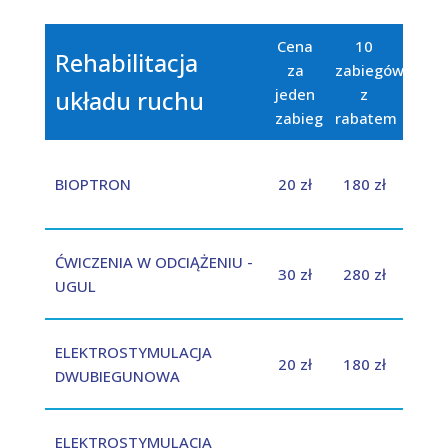
Cena
10
Rehabilitacja
za
zabiegów
układu ruchu
jeden
z
zabieg
rabatem
BIOPTRON
20 zł
180 zł
ĆWICZENIA W ODCIĄŻENIU -
30 zł
280 zł
UGUL
ELEKTROSTYMULACJA
20 zł
180 zł
DWUBIEGUNOWA
ELEKTROSTYMULACJA