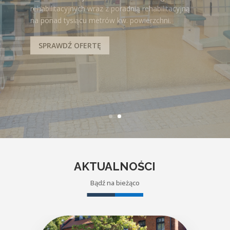
rehabilitacyjnych wraz z poradnią rehabilitacyjną
na ponad tysiącu metrów kw. powierzchni.
SPRAWDŹ OFERTĘ
AKTUALNOŚCI
Bądź na bieżąco