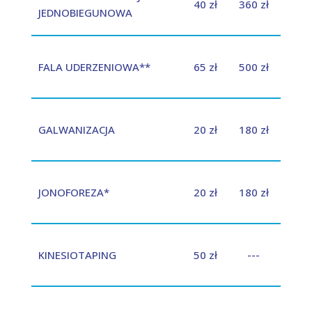
40 zł
360 zł
JEDNOBIEGUNOWA
FALA UDERZENIOWA**
65 zł
500 zł
GALWANIZACJA
20 zł
180 zł
JONOFOREZA*
20 zł
180 zł
KINESIOTAPING
50 zł
---