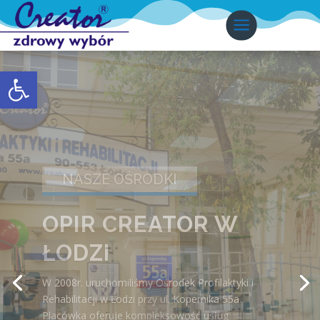
Otwórz pasek narzędzi
NASZE OŚRODKI
OPIR CREATOR W
ŁODZI
W 2008r. uruchomiliśmy Ośrodek Profilaktyki i
Rehabilitacji w Łodzi przy ul. Kopernika 55a.
Placówka oferuje kompleksowość usług