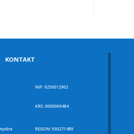
KONTAKT
NIP: 9250012902
KRS: 0000069484
myslna
REGON: 930271489