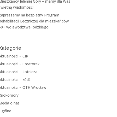
Mieszkańcy Jeleniej Góry – mamy dla Was
świetną wiadomość!
Zapraszamy na bezpłatny Program
Rehabilitacji Leczniczej dla mieszkańców
60+ województwa łódzkiego
Kategorie
Aktualności – CIR
Aktualności – Creatorek
Aktualności – Lotnicza
Aktualności – Łódź
Aktualności – OTH Wrocław
Kriokomory
Media o nas
Ogólne