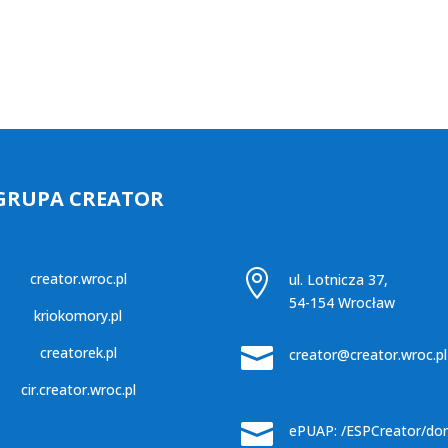
GRUPA CREATOR

creator.wroc.pl
ul. Lotnicza 37,
54-154 Wrocław
kriokomory.pl

creatorek.pl
creator@creator.wroc.pl
cir.creator.wroc.pl

ePUAP: /ESPCreator/do