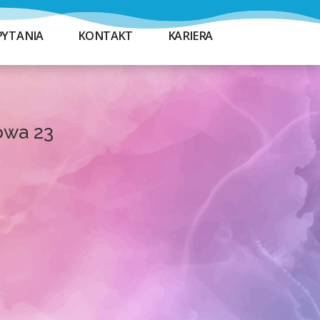
PYTANIA
KONTAKT
KARIERA
owa 23