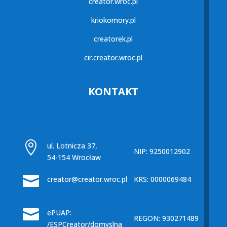
creator.wroc.pl
kriokomory.pl
creatorek.pl
cir.creator.wroc.pl
KONTAKT

ul. Lotnicza 37,
NIP: 9250012902
54-154 Wrocław

creator@creator.wroc.pl
KRS: 0000069484

ePUAP:
REGON: 930271489
/ESPCreator/domyslna