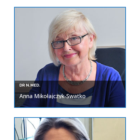
DR N.MED.
Anna Mikołajczyk-Swatko