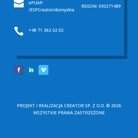

ePUAP:
REGON: 930271489
/ESPCreator/domyslna

+48 71 362 02 02
PROJEKT I REALIZACJA
CREATOR SP. Z O.O.
© 2026
WSZYSTKIE PRAWA ZASTRZEŻONE