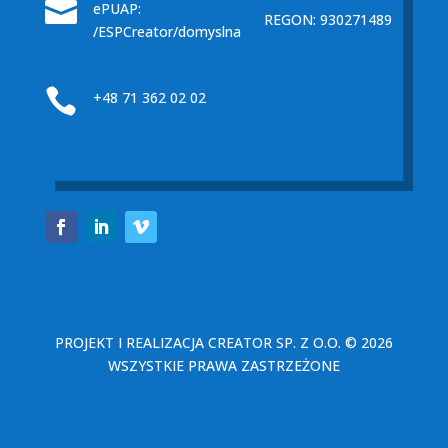

ePUAP:
REGON: 930271489
/ESPCreator/domyslna

+48 71 362 02 02
PROJEKT I REALIZACJA
CREATOR SP. Z O.O.
© 2026
WSZYSTKIE PRAWA ZASTRZEŻONE